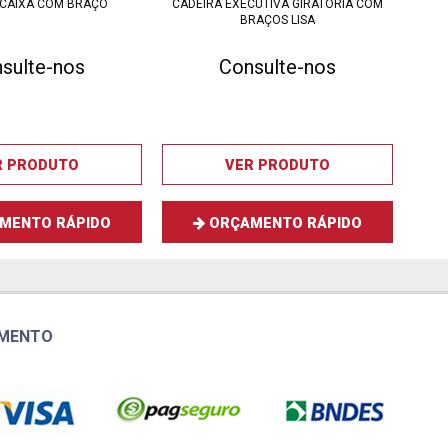
 CAIXA COM BRAÇO
CADEIRA EXECUTIVA GIRATÓRIA COM
C
BRAÇOS LISA
sulte-nos
Consulte-nos
R PRODUTO
VER PRODUTO
MENTO RÁPIDO
ORÇAMENTO RÁPIDO
AMENTO