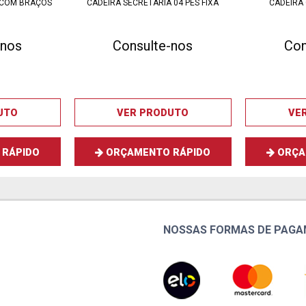
 COM BRAÇOS
CADEIRA SECRETÁRIA 04 PÉS FIXA
CADEIRA
-nos
Consulte-nos
Con
UTO
VER PRODUTO
VE
RÁPIDO
ORÇAMENTO RÁPIDO
ORÇA
NOSSAS FORMAS DE PAG